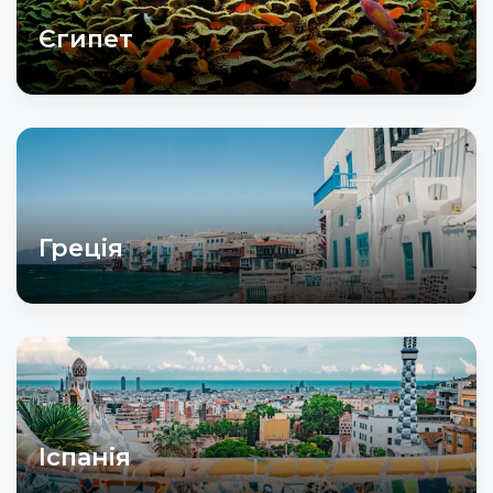
Єгипет
Греція
Іспанія