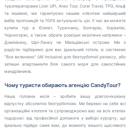
туроператорами (Join UP!, Anex Tour, Coral Travel, TPG, Альф
та іншими), ми гарантуємо нашим клієнтам найширший
вибір пропозицій та 100% актуальність цін. У нас ви можете
купити тур в Єгипет, Туреччину, Болгарію, Хорватію,
Чорногорію, а також обрати розкішні екзотичні напрямки –
Домінікану, Шрі-Ланку чи Мальдівські острови. Ми з
радістю підберемо для вас ідеальний готель із системою
"Все включено" (All Inclusive) для безтурботної релаксу, або
затишні апартаменти біля самого моря для самостійних
мандрівників.
Чому туристи обирають агенцію CandyTour?
Наша головна місія – зробити вашу довгоочікувану
відпустку абсолютно безтурботною. Ми беремо на себе всі
організаційні клопоти та супроводжуємо вас на всіх етапах
подорожі: від професійної допомоги у виборі курорту, що
ідеально підійде саме вам, до моменту вашого щасливого