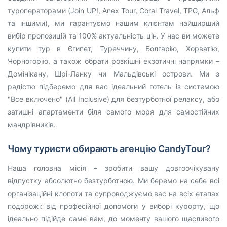
туроператорами (Join UP!, Anex Tour, Coral Travel, TPG, Альф
та іншими), ми гарантуємо нашим клієнтам найширший
вибір пропозицій та 100% актуальність цін. У нас ви можете
купити тур в Єгипет, Туреччину, Болгарію, Хорватію,
Чорногорію, а також обрати розкішні екзотичні напрямки –
Домінікану, Шрі-Ланку чи Мальдівські острови. Ми з
радістю підберемо для вас ідеальний готель із системою
"Все включено" (All Inclusive) для безтурботної релаксу, або
затишні апартаменти біля самого моря для самостійних
мандрівників.
Чому туристи обирають агенцію CandyTour?
Наша головна місія – зробити вашу довгоочікувану
відпустку абсолютно безтурботною. Ми беремо на себе всі
організаційні клопоти та супроводжуємо вас на всіх етапах
подорожі: від професійної допомоги у виборі курорту, що
ідеально підійде саме вам, до моменту вашого щасливого