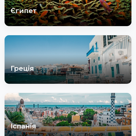
Єгипет
Греція
Іспанія