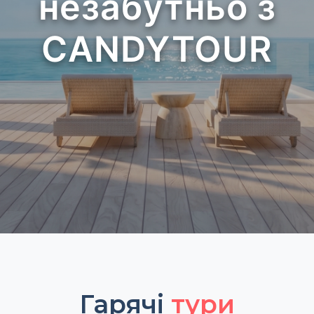
незабутньо з
CANDYTOUR
Гарячі
тури