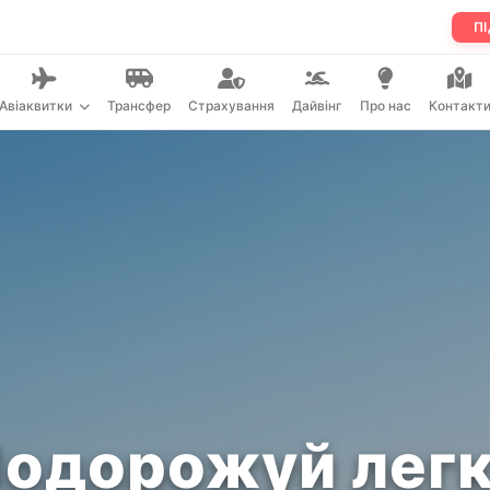
ПІ
Авіаквитки
Трансфер
Страхування
Дайвінг
Про нас
Контакт
одорожуй лег