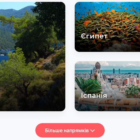
Єгипет
Іспанія
Більше напрямків