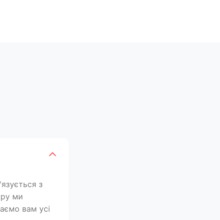
'язується з
уру ми
лаємо вам усі