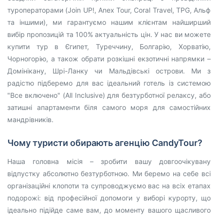
туроператорами (Join UP!, Anex Tour, Coral Travel, TPG, Альф
та іншими), ми гарантуємо нашим клієнтам найширший
вибір пропозицій та 100% актуальність цін. У нас ви можете
купити тур в Єгипет, Туреччину, Болгарію, Хорватію,
Чорногорію, а також обрати розкішні екзотичні напрямки –
Домінікану, Шрі-Ланку чи Мальдівські острови. Ми з
радістю підберемо для вас ідеальний готель із системою
"Все включено" (All Inclusive) для безтурботної релаксу, або
затишні апартаменти біля самого моря для самостійних
мандрівників.
Чому туристи обирають агенцію CandyTour?
Наша головна місія – зробити вашу довгоочікувану
відпустку абсолютно безтурботною. Ми беремо на себе всі
організаційні клопоти та супроводжуємо вас на всіх етапах
подорожі: від професійної допомоги у виборі курорту, що
ідеально підійде саме вам, до моменту вашого щасливого