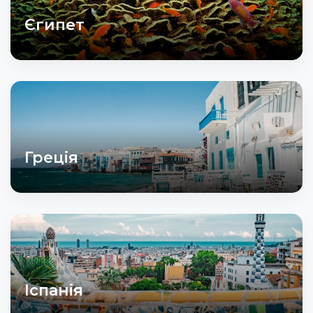
Єгипет
Греція
Іспанія