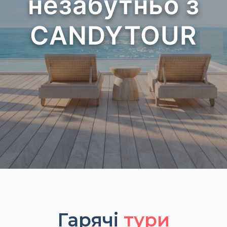
незабутньо з
CANDYTOUR
Гарячі
тури