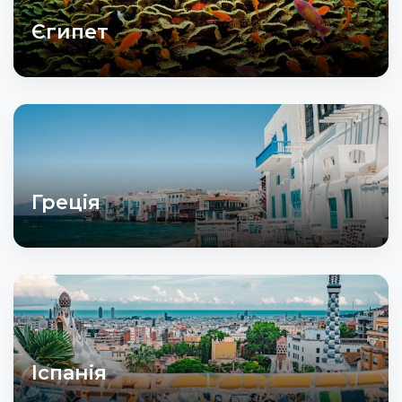
Єгипет
Греція
Іспанія