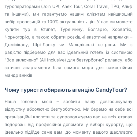
туроператорами (Join UP!, Anex Tour, Coral Travel, TPG, Альф
та іншими), ми гарантуємо нашим клієнтам найширший
вибір пропозицій та 100% актуальність цін. У нас ви можете
купити тур в Єгипет, Туреччину, Болгарію, Хорватію,
Чорногорію, а також обрати розкішні екзотичні напрямки –
Домінікану, Шрі-Ланку чи Мальдівські острови. Ми з
радістю підберемо для вас ідеальний готель із системою
"Все включено" (All Inclusive) для безтурботної релаксу, або
затишні апартаменти біля самого моря для самостійних
мандрівників.
Чому туристи обирають агенцію CandyTour?
Наша головна місія – зробити вашу довгоочікувану
відпустку абсолютно безтурботною. Ми беремо на себе всі
організаційні клопоти та супроводжуємо вас на всіх етапах
подорожі: від професійної допомоги у виборі курорту, що
ідеально підійде саме вам, до моменту вашого щасливого