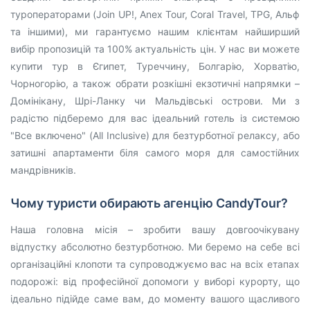
туроператорами (Join UP!, Anex Tour, Coral Travel, TPG, Альф
та іншими), ми гарантуємо нашим клієнтам найширший
вибір пропозицій та 100% актуальність цін. У нас ви можете
купити тур в Єгипет, Туреччину, Болгарію, Хорватію,
Чорногорію, а також обрати розкішні екзотичні напрямки –
Домінікану, Шрі-Ланку чи Мальдівські острови. Ми з
радістю підберемо для вас ідеальний готель із системою
"Все включено" (All Inclusive) для безтурботної релаксу, або
затишні апартаменти біля самого моря для самостійних
мандрівників.
Чому туристи обирають агенцію CandyTour?
Наша головна місія – зробити вашу довгоочікувану
відпустку абсолютно безтурботною. Ми беремо на себе всі
організаційні клопоти та супроводжуємо вас на всіх етапах
подорожі: від професійної допомоги у виборі курорту, що
ідеально підійде саме вам, до моменту вашого щасливого