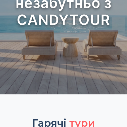
незабутньо з
CANDYTOUR
Гарячі
тури