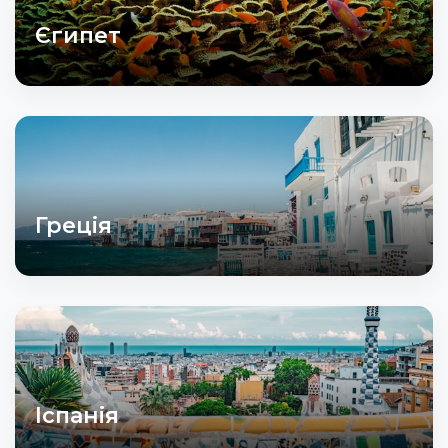
Єгипет
Греція
Іспанія