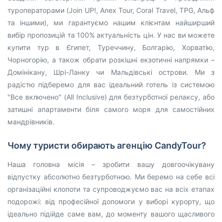
туроператорами (Join UP!, Anex Tour, Coral Travel, TPG, Альф
та іншими), ми гарантуємо нашим клієнтам найширший
вибір пропозицій та 100% актуальність цін. У нас ви можете
купити тур в Єгипет, Туреччину, Болгарію, Хорватію,
Чорногорію, а також обрати розкішні екзотичні напрямки –
Домінікану, Шрі-Ланку чи Мальдівські острови. Ми з
радістю підберемо для вас ідеальний готель із системою
"Все включено" (All Inclusive) для безтурботної релаксу, або
затишні апартаменти біля самого моря для самостійних
мандрівників.
Чому туристи обирають агенцію CandyTour?
Наша головна місія – зробити вашу довгоочікувану
відпустку абсолютно безтурботною. Ми беремо на себе всі
організаційні клопоти та супроводжуємо вас на всіх етапах
подорожі: від професійної допомоги у виборі курорту, що
ідеально підійде саме вам, до моменту вашого щасливого