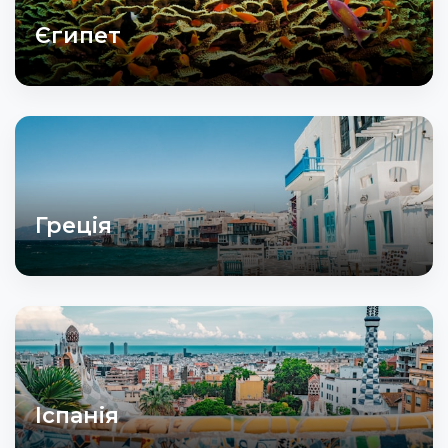
Єгипет
Греція
Іспанія