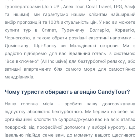
туроператорами (Join UP!, Anex Tour, Coral Travel, TPG, Альф
та іншими), ми гарантуємо нашим клієнтам найширший
вибір пропозицій та 100% актуальність цін. У нас ви можете
купити тур в Єгипет, Туреччину, Болгарію, Хорватію,
Чорногорію, а також обрати розкішні екзотичні напрямки –
Домінікану, Шрі-Ланку чи Мальдівські острови. Ми з
радістю підберемо для вас ідеальний готель із системою
"Все включено" (All Inclusive) для безтурботної релаксу, або
затишні апартаменти біля самого моря для самостійних
мандрівників.
Чому туристи обирають агенцію CandyTour?
Наша головна місія – зробити вашу довгоочікувану
відпустку абсолютно безтурботною. Ми беремо на себе всі
організаційні клопоти та супроводжуємо вас на всіх етапах
подорожі: від професійної допомоги у виборі курорту, що
ідеально підійде саме вам, до моменту вашого щасливого