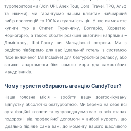
туроператорами (Join UP!, Anex Tour, Coral Travel, TPG, Альф
та іншими), ми гарантуємо нашим клієнтам найширший
вибір пропозицій та 100% актуальність цін. У нас ви можете
купити тур в Єгипет, Туреччину, Болгарію, Хорватію,
Чорногорію, а також обрати розкішні екзотичні напрямки –
Домінікану, Шрі-Ланку чи Мальдівські острови. Ми з
радістю підберемо для вас ідеальний готель із системою
"Все включено" (All Inclusive) для безтурботної релаксу, або
затишні апартаменти біля самого моря для самостійних
мандрівників.
Чому туристи обирають агенцію CandyTour?
Наша головна місія – зробити вашу довгоочікувану
відпустку абсолютно безтурботною. Ми беремо на себе всі
організаційні клопоти та супроводжуємо вас на всіх етапах
подорожі: від професійної допомоги у виборі курорту, що
ідеально підійде саме вам, до моменту вашого щасливого