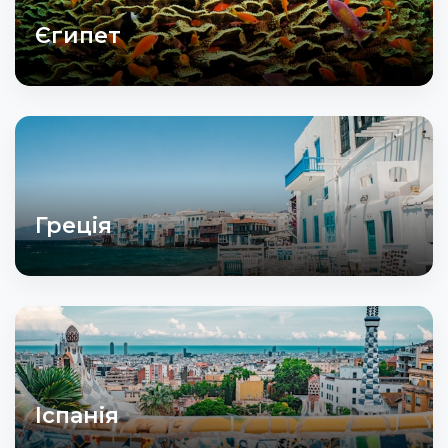
Єгипет
Греція
Іспанія