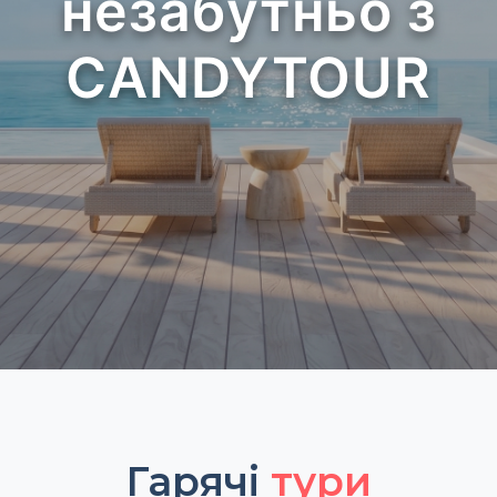
незабутньо з
CANDYTOUR
Гарячі
тури