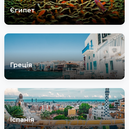
Єгипет
Греція
Іспанія