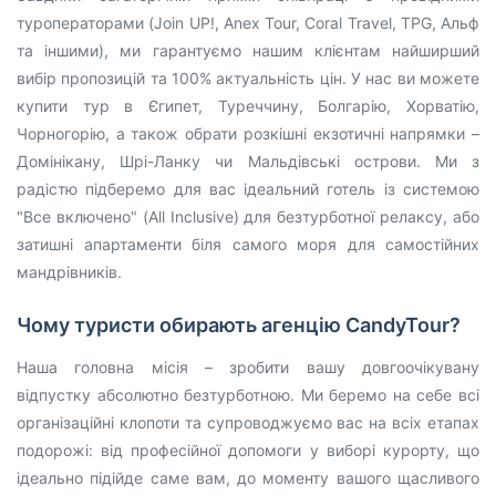
туроператорами (Join UP!, Anex Tour, Coral Travel, TPG, Альф
та іншими), ми гарантуємо нашим клієнтам найширший
вибір пропозицій та 100% актуальність цін. У нас ви можете
купити тур в Єгипет, Туреччину, Болгарію, Хорватію,
Чорногорію, а також обрати розкішні екзотичні напрямки –
Домінікану, Шрі-Ланку чи Мальдівські острови. Ми з
радістю підберемо для вас ідеальний готель із системою
"Все включено" (All Inclusive) для безтурботної релаксу, або
затишні апартаменти біля самого моря для самостійних
мандрівників.
Чому туристи обирають агенцію CandyTour?
Наша головна місія – зробити вашу довгоочікувану
відпустку абсолютно безтурботною. Ми беремо на себе всі
організаційні клопоти та супроводжуємо вас на всіх етапах
подорожі: від професійної допомоги у виборі курорту, що
ідеально підійде саме вам, до моменту вашого щасливого