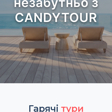
незабутньо з
CANDYTOUR
Гарячі
тури