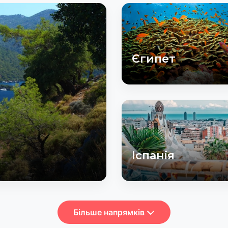
Єгипет
Іспанія
Більше напрямків