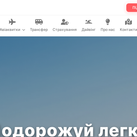
ПІ
Авіаквитки
Трансфер
Страхування
Дайвінг
Про нас
Контакт
одорожуй лег