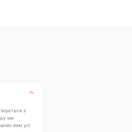
'язується з
уру ми
лаємо вам усі