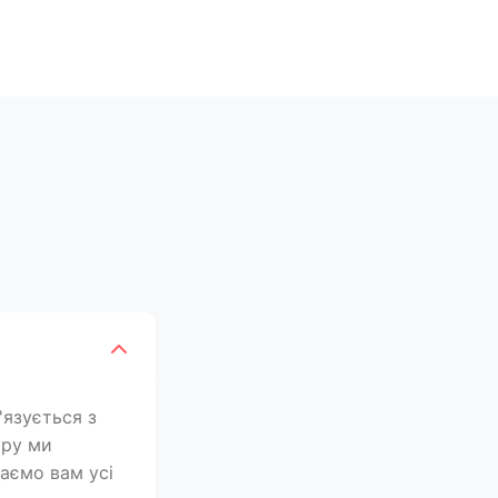
'язується з
уру ми
лаємо вам усі