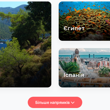
Єгипет
Іспанія
Більше напрямків