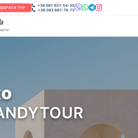
+38 067 657-54-35
ДІБРАТИ ТУР
+38 093 667-76-73
акти
ко
 CANDYTOUR