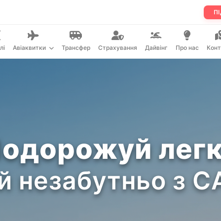
ПІ
лі
Авіаквитки
Трансфер
Страхування
Дайвінг
Про нас
Конт
одорожуй лег
й незабутньо з