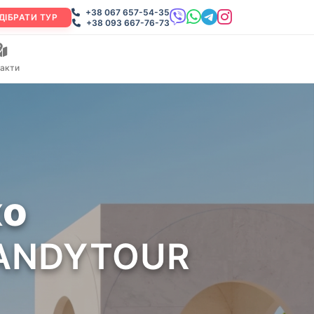
+38 067 657-54-35
ДІБРАТИ ТУР
+38 093 667-76-73
акти
ко
 CANDYTOUR