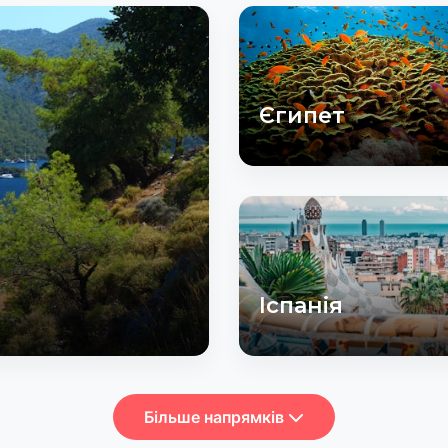
Єгипет
Іспанія
Більше напрямків