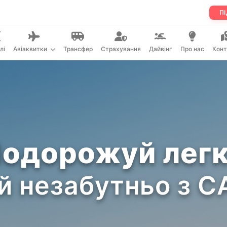
ПІ
лі
Авіаквитки
Трансфер
Страхування
Дайвінг
Про нас
Конт
одорожуй лег
й незабутньо з