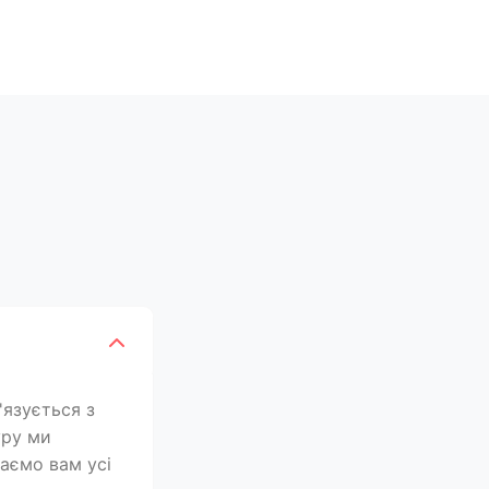
'язується з
уру ми
лаємо вам усі