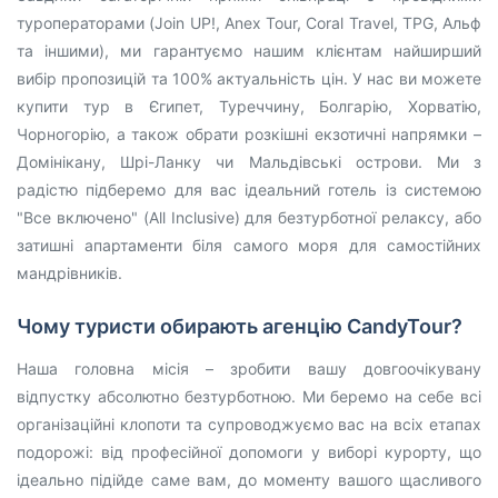
туроператорами (Join UP!, Anex Tour, Coral Travel, TPG, Альф
та іншими), ми гарантуємо нашим клієнтам найширший
вибір пропозицій та 100% актуальність цін. У нас ви можете
купити тур в Єгипет, Туреччину, Болгарію, Хорватію,
Чорногорію, а також обрати розкішні екзотичні напрямки –
Домінікану, Шрі-Ланку чи Мальдівські острови. Ми з
радістю підберемо для вас ідеальний готель із системою
"Все включено" (All Inclusive) для безтурботної релаксу, або
затишні апартаменти біля самого моря для самостійних
мандрівників.
Чому туристи обирають агенцію CandyTour?
Наша головна місія – зробити вашу довгоочікувану
відпустку абсолютно безтурботною. Ми беремо на себе всі
організаційні клопоти та супроводжуємо вас на всіх етапах
подорожі: від професійної допомоги у виборі курорту, що
ідеально підійде саме вам, до моменту вашого щасливого