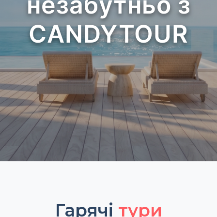
незабутньо з
CANDYTOUR
Гарячі
тури