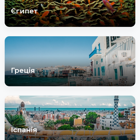
Єгипет
Греція
Іспанія