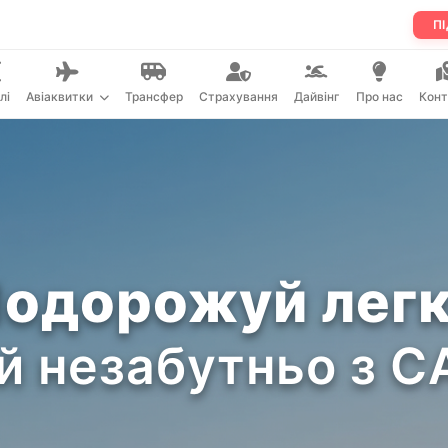
ПІ
лі
Авіаквитки
Трансфер
Страхування
Дайвінг
Про нас
Конт
одорожуй лег
й незабутньо з