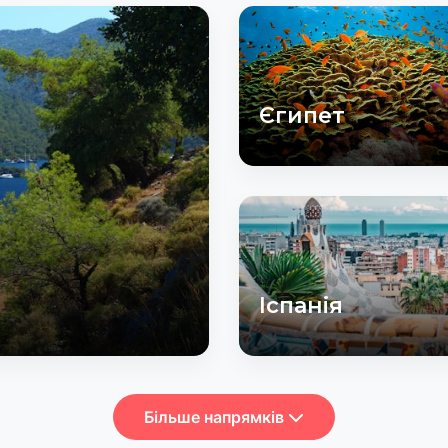
Єгипет
Іспанія
Більше напрямків