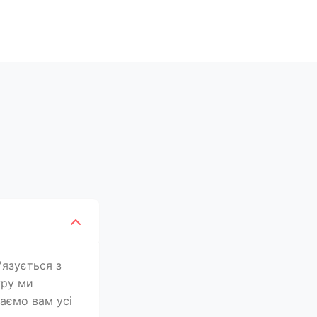
'язується з
уру ми
лаємо вам усі