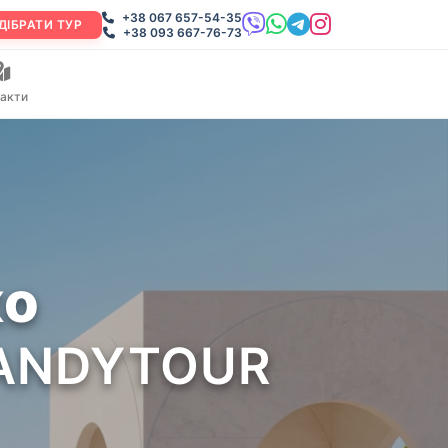
+38 067 657-54-35
ДІБРАТИ ТУР
+38 093 667-76-73
акти
ко
 CANDYTOUR