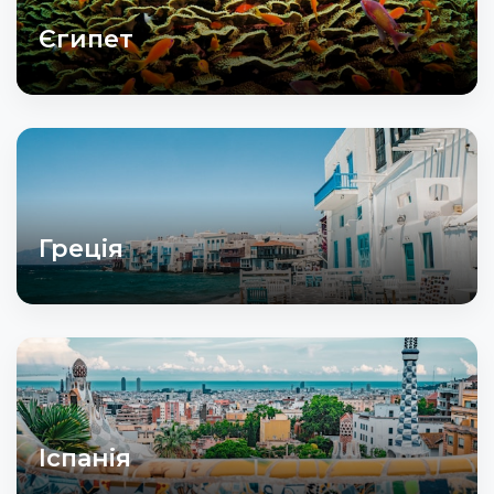
Єгипет
Греція
Іспанія