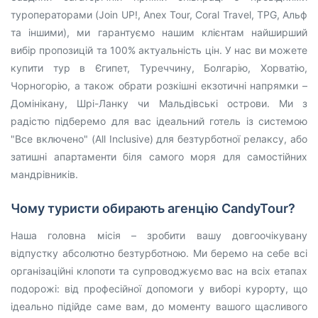
туроператорами (Join UP!, Anex Tour, Coral Travel, TPG, Альф
та іншими), ми гарантуємо нашим клієнтам найширший
вибір пропозицій та 100% актуальність цін. У нас ви можете
купити тур в Єгипет, Туреччину, Болгарію, Хорватію,
Чорногорію, а також обрати розкішні екзотичні напрямки –
Домінікану, Шрі-Ланку чи Мальдівські острови. Ми з
радістю підберемо для вас ідеальний готель із системою
"Все включено" (All Inclusive) для безтурботної релаксу, або
затишні апартаменти біля самого моря для самостійних
мандрівників.
Чому туристи обирають агенцію CandyTour?
Наша головна місія – зробити вашу довгоочікувану
відпустку абсолютно безтурботною. Ми беремо на себе всі
організаційні клопоти та супроводжуємо вас на всіх етапах
подорожі: від професійної допомоги у виборі курорту, що
ідеально підійде саме вам, до моменту вашого щасливого