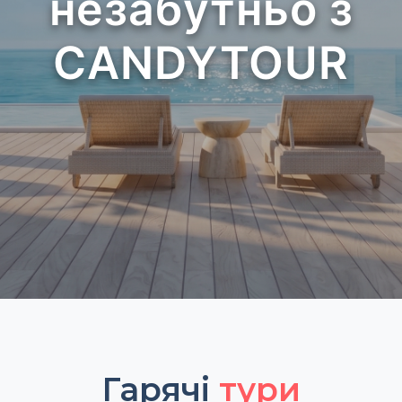
незабутньо з
CANDYTOUR
Гарячі
тури