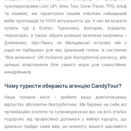
туроператорами (Join UP!, Anex Tour, Coral Travel, TPG, Альф
та іншими), ми гарантуємо нашим клієнтам найширший
вибір пропозицій та 100% актуальність цін. У нас ви можете
купити тур в Єгипет, Туреччину, Болгарію, Хорватію,
Чорногорію, а також обрати розкішні екзотичні напрямки –
Домінікану, Шрі-Ланку чи Мальдівські острови. Ми з
радістю підберемо для вас ідеальний готель із системою
"Все включено" (All Inclusive) для безтурботної релаксу, або
затишні апартаменти біля самого моря для самостійних
мандрівників.
Чому туристи обирають агенцію CandyTour?
Наша головна місія – зробити вашу довгоочікувану
відпустку абсолютно безтурботною. Ми беремо на себе всі
організаційні клопоти та супроводжуємо вас на всіх етапах
подорожі: від професійної допомоги у виборі курорту, що
ідеально підійде саме вам, до моменту вашого щасливого