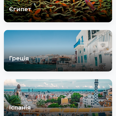
Єгипет
Греція
Іспанія