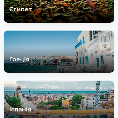
Єгипет
Греція
Іспанія