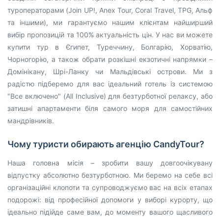
туроператорами (Join UP!, Anex Tour, Coral Travel, TPG, Альф
та іншими), ми гарантуємо нашим клієнтам найширший
вибір пропозицій та 100% актуальність цін. У нас ви можете
купити тур в Єгипет, Туреччину, Болгарію, Хорватію,
Чорногорію, а також обрати розкішні екзотичні напрямки –
Домінікану, Шрі-Ланку чи Мальдівські острови. Ми з
радістю підберемо для вас ідеальний готель із системою
"Все включено" (All Inclusive) для безтурботної релаксу, або
затишні апартаменти біля самого моря для самостійних
мандрівників.
Чому туристи обирають агенцію CandyTour?
Наша головна місія – зробити вашу довгоочікувану
відпустку абсолютно безтурботною. Ми беремо на себе всі
організаційні клопоти та супроводжуємо вас на всіх етапах
подорожі: від професійної допомоги у виборі курорту, що
ідеально підійде саме вам, до моменту вашого щасливого