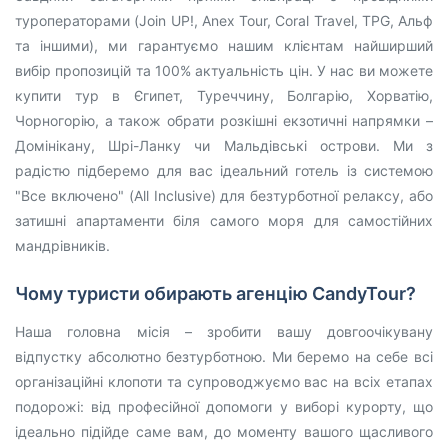
туроператорами (Join UP!, Anex Tour, Coral Travel, TPG, Альф
та іншими), ми гарантуємо нашим клієнтам найширший
вибір пропозицій та 100% актуальність цін. У нас ви можете
купити тур в Єгипет, Туреччину, Болгарію, Хорватію,
Чорногорію, а також обрати розкішні екзотичні напрямки –
Домінікану, Шрі-Ланку чи Мальдівські острови. Ми з
радістю підберемо для вас ідеальний готель із системою
"Все включено" (All Inclusive) для безтурботної релаксу, або
затишні апартаменти біля самого моря для самостійних
мандрівників.
Чому туристи обирають агенцію CandyTour?
Наша головна місія – зробити вашу довгоочікувану
відпустку абсолютно безтурботною. Ми беремо на себе всі
організаційні клопоти та супроводжуємо вас на всіх етапах
подорожі: від професійної допомоги у виборі курорту, що
ідеально підійде саме вам, до моменту вашого щасливого