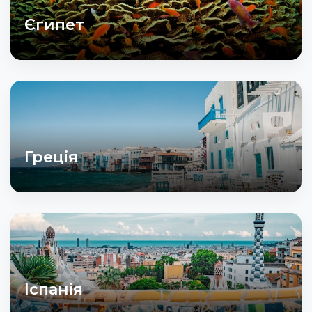
Єгипет
Греція
Іспанія