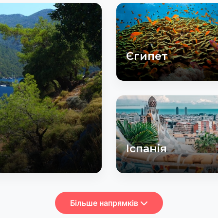
Єгипет
Іспанія
Більше напрямків