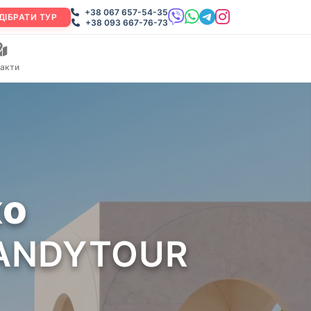
+38 067 657-54-35
ДІБРАТИ ТУР
+38 093 667-76-73
акти
ко
 CANDYTOUR