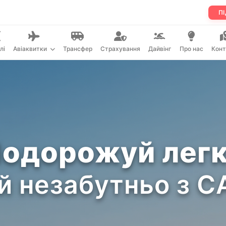
ПІ
лі
Авіаквитки
Трансфер
Страхування
Дайвінг
Про нас
Конт
одорожуй лег
й незабутньо з