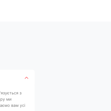
'язується з
уру ми
лаємо вам усі