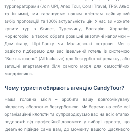
туроператорами (Join UP!, Anex Tour, Coral Travel, TPG, Альф
та іншими), ми гарантуємо нашим клієнтам найширший
вибір пропозицій та 100% актуальність цін. У нас ви можете
купити тур в Єгипет, Туреччину, Болгарію, Хорватію,
Чорногорію, а також обрати розкішні екзотичні напрямки –
Домінікану, Шрі-Ланку чи Мальдівські острови. Ми з
радістю підберемо для вас ідеальний готель із системою
"Все включено" (All Inclusive) для безтурботної релаксу, або
затишні апартаменти біля самого моря для самостійних
мандрівників.
Чому туристи обирають агенцію CandyTour?
Наша головна місія – зробити вашу довгоочікувану
відпустку абсолютно безтурботною. Ми беремо на себе всі
організаційні клопоти та супроводжуємо вас на всіх етапах
подорожі: від професійної допомоги у виборі курорту, що
ідеально підійде саме вам, до моменту вашого щасливого