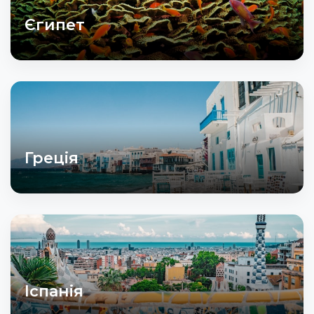
Єгипет
Греція
Іспанія