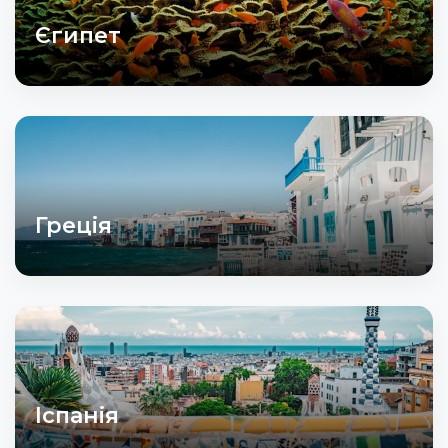
Єгипет
Греція
Іспанія