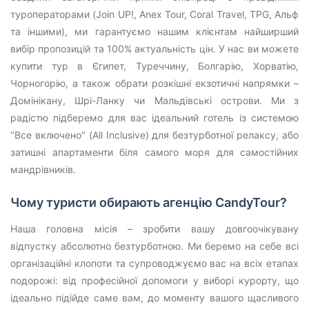
туроператорами (Join UP!, Anex Tour, Coral Travel, TPG, Альф
та іншими), ми гарантуємо нашим клієнтам найширший
вибір пропозицій та 100% актуальність цін. У нас ви можете
купити тур в Єгипет, Туреччину, Болгарію, Хорватію,
Чорногорію, а також обрати розкішні екзотичні напрямки –
Домінікану, Шрі-Ланку чи Мальдівські острови. Ми з
радістю підберемо для вас ідеальний готель із системою
"Все включено" (All Inclusive) для безтурботної релаксу, або
затишні апартаменти біля самого моря для самостійних
мандрівників.
Чому туристи обирають агенцію CandyTour?
Наша головна місія – зробити вашу довгоочікувану
відпустку абсолютно безтурботною. Ми беремо на себе всі
організаційні клопоти та супроводжуємо вас на всіх етапах
подорожі: від професійної допомоги у виборі курорту, що
ідеально підійде саме вам, до моменту вашого щасливого