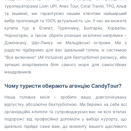
туроператорами (Join UP!, Anex Tour, Coral Travel, TPG, Альф
та іншими), ми гарантуємо нашим клієнтам найширший
вибір пропозицій та 100% актуальність цін. У нас ви можете
купити тур в Єгипет, Туреччину, Болгарію, Хорватію,
Чорногорію, а також обрати розкішні екзотичні напрямки –
Домінікану, Шрі-Ланку чи Мальдівські острови. Ми з
радістю підберемо для вас ідеальний готель із системою
"Все включено" (All Inclusive) для безтурботної релаксу, або
затишні апартаменти біля самого моря для самостійних
мандрівників.
Чому туристи обирають агенцію CandyTour?
Наша головна місія – зробити вашу довгоочікувану
відпустку абсолютно безтурботною. Ми беремо на себе всі
організаційні клопоти та супроводжуємо вас на всіх етапах
подорожі: від професійної допомоги у виборі курорту, що
ідеально підійде саме вам, до моменту вашого щасливого