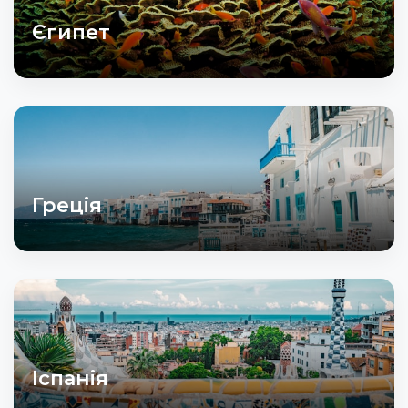
Єгипет
Греція
Іспанія