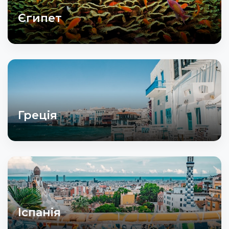
Єгипет
Греція
Іспанія