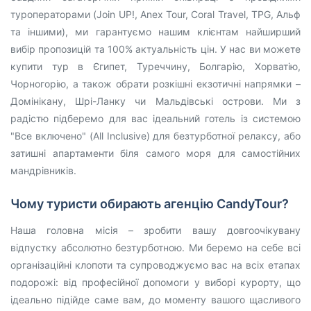
туроператорами (Join UP!, Anex Tour, Coral Travel, TPG, Альф
та іншими), ми гарантуємо нашим клієнтам найширший
вибір пропозицій та 100% актуальність цін. У нас ви можете
купити тур в Єгипет, Туреччину, Болгарію, Хорватію,
Чорногорію, а також обрати розкішні екзотичні напрямки –
Домінікану, Шрі-Ланку чи Мальдівські острови. Ми з
радістю підберемо для вас ідеальний готель із системою
"Все включено" (All Inclusive) для безтурботної релаксу, або
затишні апартаменти біля самого моря для самостійних
мандрівників.
Чому туристи обирають агенцію CandyTour?
Наша головна місія – зробити вашу довгоочікувану
відпустку абсолютно безтурботною. Ми беремо на себе всі
організаційні клопоти та супроводжуємо вас на всіх етапах
подорожі: від професійної допомоги у виборі курорту, що
ідеально підійде саме вам, до моменту вашого щасливого