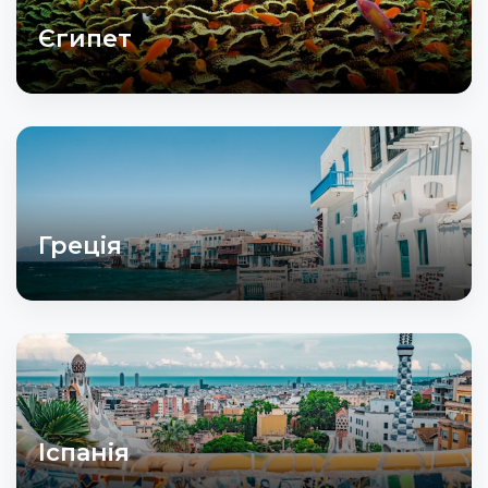
Єгипет
Греція
Іспанія