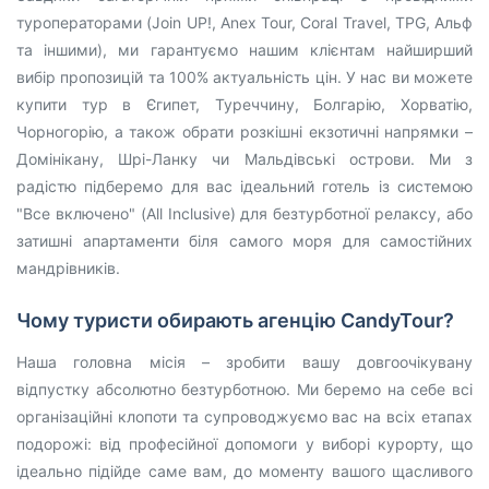
туроператорами (Join UP!, Anex Tour, Coral Travel, TPG, Альф
та іншими), ми гарантуємо нашим клієнтам найширший
вибір пропозицій та 100% актуальність цін. У нас ви можете
купити тур в Єгипет, Туреччину, Болгарію, Хорватію,
Чорногорію, а також обрати розкішні екзотичні напрямки –
Домінікану, Шрі-Ланку чи Мальдівські острови. Ми з
радістю підберемо для вас ідеальний готель із системою
"Все включено" (All Inclusive) для безтурботної релаксу, або
затишні апартаменти біля самого моря для самостійних
мандрівників.
Чому туристи обирають агенцію CandyTour?
Наша головна місія – зробити вашу довгоочікувану
відпустку абсолютно безтурботною. Ми беремо на себе всі
організаційні клопоти та супроводжуємо вас на всіх етапах
подорожі: від професійної допомоги у виборі курорту, що
ідеально підійде саме вам, до моменту вашого щасливого