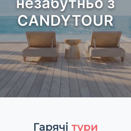
незабутньо з
CANDYTOUR
Гарячі
тури