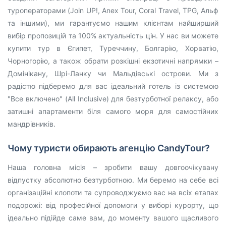
туроператорами (Join UP!, Anex Tour, Coral Travel, TPG, Альф
та іншими), ми гарантуємо нашим клієнтам найширший
вибір пропозицій та 100% актуальність цін. У нас ви можете
купити тур в Єгипет, Туреччину, Болгарію, Хорватію,
Чорногорію, а також обрати розкішні екзотичні напрямки –
Домінікану, Шрі-Ланку чи Мальдівські острови. Ми з
радістю підберемо для вас ідеальний готель із системою
"Все включено" (All Inclusive) для безтурботної релаксу, або
затишні апартаменти біля самого моря для самостійних
мандрівників.
Чому туристи обирають агенцію CandyTour?
Наша головна місія – зробити вашу довгоочікувану
відпустку абсолютно безтурботною. Ми беремо на себе всі
організаційні клопоти та супроводжуємо вас на всіх етапах
подорожі: від професійної допомоги у виборі курорту, що
ідеально підійде саме вам, до моменту вашого щасливого