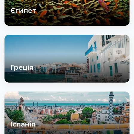
Єгипет
Греція
Іспанія