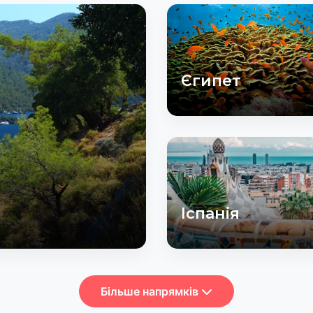
Єгипет
Іспанія
Більше напрямків