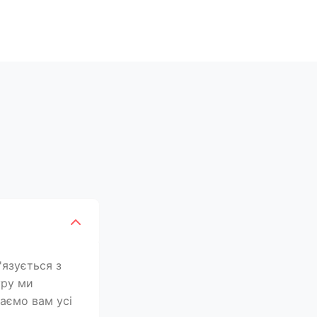
'язується з
уру ми
лаємо вам усі