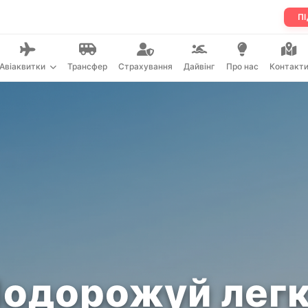
ПІ
Авіаквитки
Трансфер
Страхування
Дайвінг
Про нас
Контакт
одорожуй лег