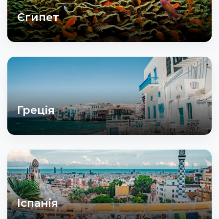
Єгипет
Греція
Іспанія