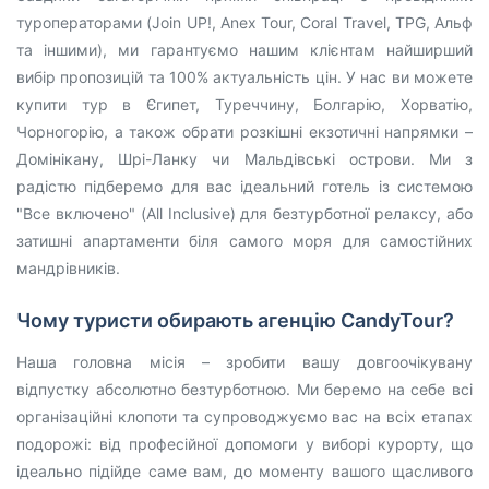
туроператорами (Join UP!, Anex Tour, Coral Travel, TPG, Альф
та іншими), ми гарантуємо нашим клієнтам найширший
вибір пропозицій та 100% актуальність цін. У нас ви можете
купити тур в Єгипет, Туреччину, Болгарію, Хорватію,
Чорногорію, а також обрати розкішні екзотичні напрямки –
Домінікану, Шрі-Ланку чи Мальдівські острови. Ми з
радістю підберемо для вас ідеальний готель із системою
"Все включено" (All Inclusive) для безтурботної релаксу, або
затишні апартаменти біля самого моря для самостійних
мандрівників.
Чому туристи обирають агенцію CandyTour?
Наша головна місія – зробити вашу довгоочікувану
відпустку абсолютно безтурботною. Ми беремо на себе всі
організаційні клопоти та супроводжуємо вас на всіх етапах
подорожі: від професійної допомоги у виборі курорту, що
ідеально підійде саме вам, до моменту вашого щасливого