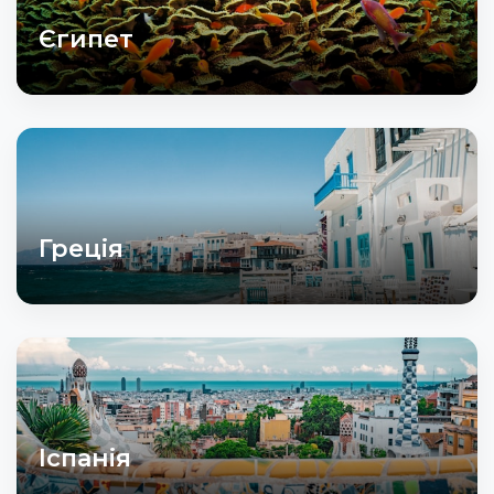
Єгипет
Греція
Іспанія