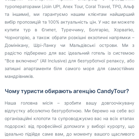
туроператорами (Join UP!, Anex Tour, Coral Travel, TPG, Альф
та іншими), ми гарантуємо нашим клієнтам найширший
вибір пропозицій та 100% актуальність цін. У нас ви можете
купити тур в Єгипет, Туреччину, Болгарію, Хорватію,
Чорногорію, а також обрати розкішні екзотичні напрямки –
Домінікану, Шрі-Ланку чи Мальдівські острови. Ми з
радістю підберемо для вас ідеальний готель із системою
"Все включено" (All Inclusive) для безтурботної релаксу, або
затишні апартаменти біля самого моря для самостійних
мандрівників.
Чому туристи обирають агенцію CandyTour?
Наша головна місія – зробити вашу довгоочікувану
відпустку абсолютно безтурботною. Ми беремо на себе всі
організаційні клопоти та супроводжуємо вас на всіх етапах
подорожі: від професійної допомоги у виборі курорту, що
ідеально підійде саме вам, до моменту вашого щасливого