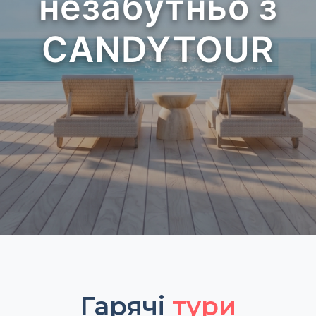
незабутньо з
CANDYTOUR
Гарячі
тури