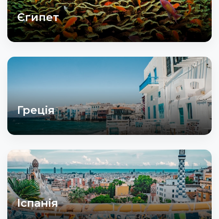
Єгипет
Греція
Іспанія