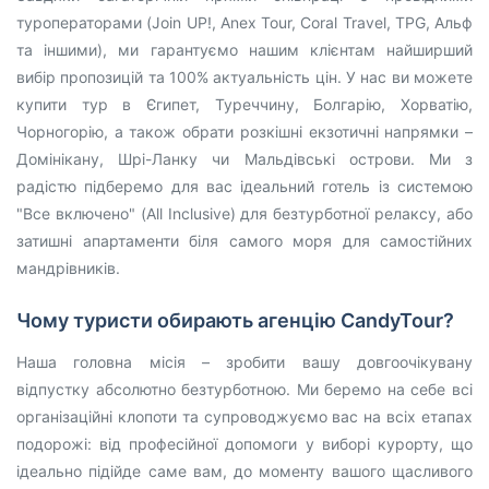
туроператорами (Join UP!, Anex Tour, Coral Travel, TPG, Альф
та іншими), ми гарантуємо нашим клієнтам найширший
вибір пропозицій та 100% актуальність цін. У нас ви можете
купити тур в Єгипет, Туреччину, Болгарію, Хорватію,
Чорногорію, а також обрати розкішні екзотичні напрямки –
Домінікану, Шрі-Ланку чи Мальдівські острови. Ми з
радістю підберемо для вас ідеальний готель із системою
"Все включено" (All Inclusive) для безтурботної релаксу, або
затишні апартаменти біля самого моря для самостійних
мандрівників.
Чому туристи обирають агенцію CandyTour?
Наша головна місія – зробити вашу довгоочікувану
відпустку абсолютно безтурботною. Ми беремо на себе всі
організаційні клопоти та супроводжуємо вас на всіх етапах
подорожі: від професійної допомоги у виборі курорту, що
ідеально підійде саме вам, до моменту вашого щасливого