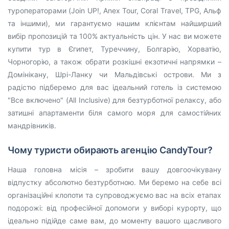
туроператорами (Join UP!, Anex Tour, Coral Travel, TPG, Альф
та іншими), ми гарантуємо нашим клієнтам найширший
вибір пропозицій та 100% актуальність цін. У нас ви можете
купити тур в Єгипет, Туреччину, Болгарію, Хорватію,
Чорногорію, а також обрати розкішні екзотичні напрямки –
Домінікану, Шрі-Ланку чи Мальдівські острови. Ми з
радістю підберемо для вас ідеальний готель із системою
"Все включено" (All Inclusive) для безтурботної релаксу, або
затишні апартаменти біля самого моря для самостійних
мандрівників.
Чому туристи обирають агенцію CandyTour?
Наша головна місія – зробити вашу довгоочікувану
відпустку абсолютно безтурботною. Ми беремо на себе всі
організаційні клопоти та супроводжуємо вас на всіх етапах
подорожі: від професійної допомоги у виборі курорту, що
ідеально підійде саме вам, до моменту вашого щасливого