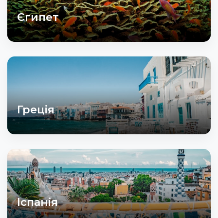
Єгипет
Греція
Іспанія