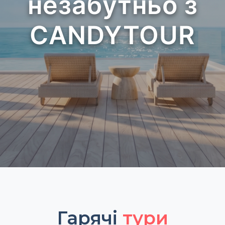
незабутньо з
CANDYTOUR
Гарячі
тури