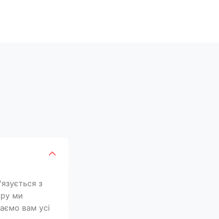
'язується з
уру ми
лаємо вам усі