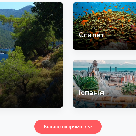
Єгипет
Іспанія
Більше напрямків