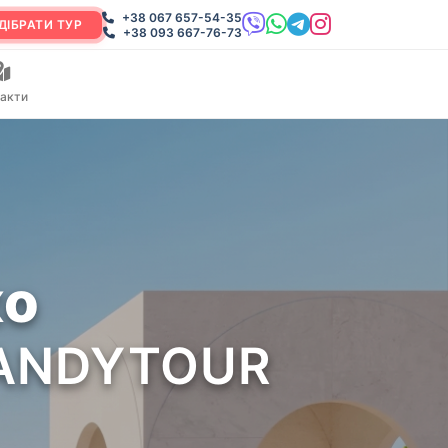
+38 067 657-54-35
ДІБРАТИ ТУР
+38 093 667-76-73
акти
ко
 CANDYTOUR