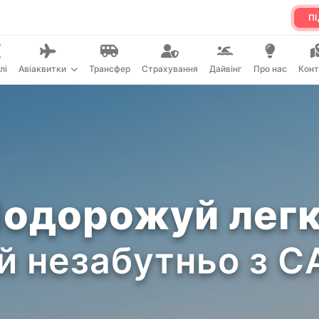
ПІ
лі
Авіаквитки
Трансфер
Страхування
Дайвінг
Про нас
Конт
одорожуй лег
й незабутньо з