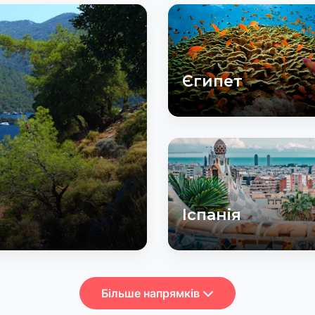
Єгипет
Іспанія
Більше напрямків