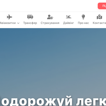
ПІ
Авіаквитки
Трансфер
Страхування
Дайвінг
Про нас
Контакт
одорожуй лег