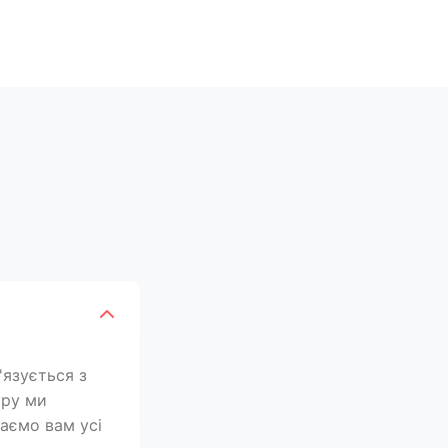
'язується з
уру ми
лаємо вам усі