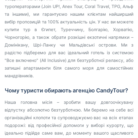
туроператорами (Join UP!, Anex Tour, Coral Travel, TPG, Альф
та іншими), ми гарантуємо нашим клієнтам найширший
вибір пропозицій та 100% актуальність цін. У нас ви можете
купити тур в Єгипет, Туреччину, Болгарію, Хорватію,
Чорногорію, а також обрати розкішні екзотичні напрямки –
Домінікану, Шрі-Ланку чи Мальдівські острови. Ми з
радістю підберемо для вас ідеальний готель із системою
"Все включено" (All Inclusive) для безтурботної релаксу, або
затишні апартаменти біля самого моря для самостійних
мандрівників.
Чому туристи обирають агенцію CandyTour?
Наша головна місія – зробити вашу довгоочікувану
відпустку абсолютно безтурботною. Ми беремо на себе всі
організаційні клопоти та супроводжуємо вас на всіх етапах
подорожі: від професійної допомоги у виборі курорту, що
ідеально підійде саме вам, до моменту вашого щасливого