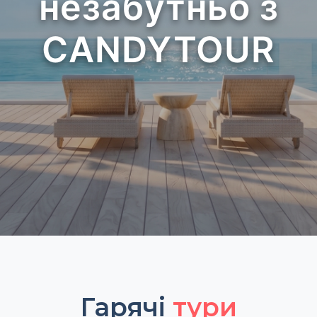
незабутньо з
CANDYTOUR
Гарячі
тури