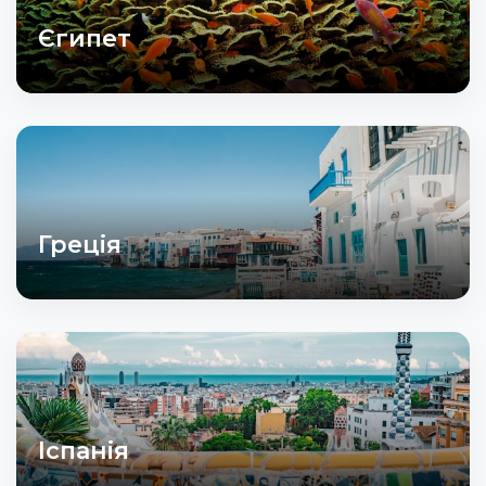
Єгипет
Греція
Іспанія